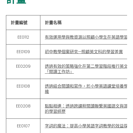
計畫編號
計畫名稱
EE0112
有效運用學與教資源以照顧小學生在英語學習上
EE0109
初中教學個案研究—照顧英文科的學習差異
EE0209
透過有效的策略強化在第二學習階段推行英文科
「閱讀工作坊」
EE0108
透過結合閱讀和寫作，於小學英語課堂培養學生
維
EE0208
點點相連：透過跨課程閱讀聯繫英國語文與其他
的學習經歷
EE0107
字詞的魔法：提高小學英語字詞教學的效益探索