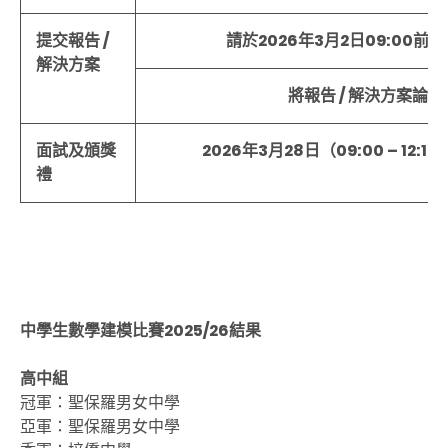
提交報告
/
請於
2026
年
3
月
2
日
09:00
前
解決方案
將報告
/
解決方案論文
面試及頒獎
2026年
3
月
28
日（
09:00 – 12:15
禮
中學生數學建模比賽
2025/26
結果
高中組
冠軍：
聖保羅男女中學
亞軍：聖保羅男女中學