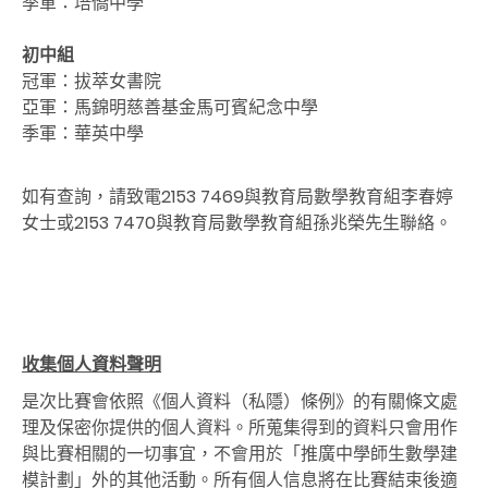
季軍：培僑
中學
初中組
冠軍：拔萃女書院
亞軍：馬錦明慈善基金馬可賓紀念中學
季軍：華英中學
如有查詢，請致電2153 7469與教育局數學教育組李春婷
女士或2153 7470與教育局數學教育組孫兆榮先生聯絡。
收集個人資料聲明
是次比賽會依照《個人資料（私隱）條例》的有關條文處
理及保密你提供的個人資料。所蒐集得到的資料只會用作
與比賽相關的一切事宜，不會用於「推廣中學師生數學建
模計劃」外的其他活動。所有個人信息將在比賽結束後適