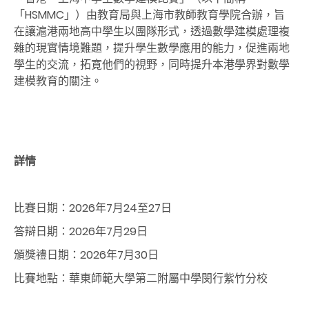
「HSMMC」）由教育局與上海市教師教育學院合辦，旨
在讓滬港兩地高中學生以團隊形式，透過數學建模處理複
雜的現實情境難題，提升學生數學應用的能力，促進兩地
學生的交流，拓寛他們的視野，同時提升本港學界對數學
建模教育的關注。
詳情
比賽日期：
2026
年
7
月
24
至
27
日
答辯日期：
2026
年
7
月
29
日
頒獎禮日期：
2026
年
7
月
30
日
比賽地點：華東師範大學第二附屬中學閔行紫竹分校