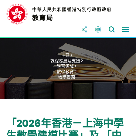
主頁 >
課程發展及支援 >
學習領域 >
數學教育 >
教學資源
「2026年香港－上海中學
生數學建模比賽」及 「中