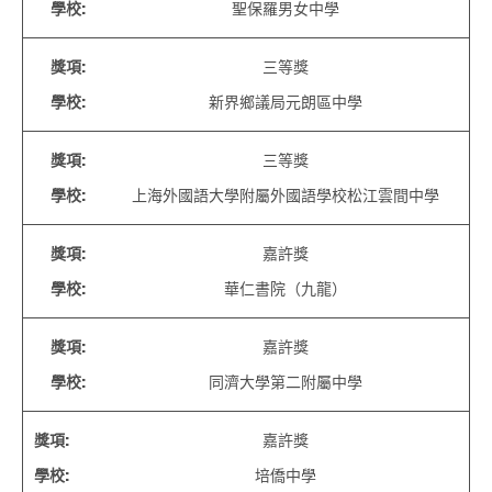
學校
:
聖保羅男女中學
獎項
:
三等獎
學校
:
新界鄉議局元朗區中學
獎項
:
三等獎
學校
:
上海外國語大學附屬外國語學校松江雲間中學
獎項
:
嘉許獎
學校
:
華仁書院（九龍）
獎項
:
嘉許獎
學校
:
同濟大學第二附屬中學
獎項
:
嘉許獎
學校
:
培僑中學