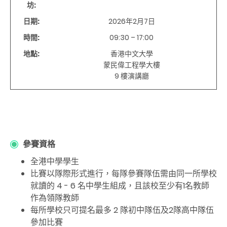
坊:
日期:
2026年
2
月
7
日
時間:
09:30 – 17:00
地點:
香港中文大學
蒙民偉工程學大樓
9
樓演講廳
參賽資格
全港中學
學
生
比賽以隊際形式進行，每隊參賽隊伍需由同一所學校
就讀的 4 - 6 名中學生組成，且該校至少有1名教師
作為領隊教師
每所學校只可提名最多 2 隊初中隊伍及2隊高中隊伍
參加比賽