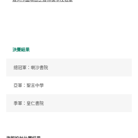
決賽結果
總冠軍：喇沙書院
亞軍：聖言中學
季軍：皇仁書院