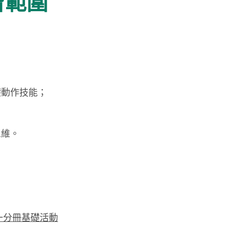
習範圍
礎動作技能；
思維。
第一分冊基礎活動