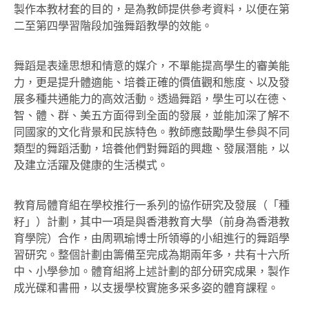
製作本教材套的目的，是為教師提供參考資料，以便在第
二至第四學習階段加強舞蹈教學的效能。
舞蹈是表達思想和情意的媒介，不單能提高學生的審美能
力，更是提升體適能、培養正確的價值觀和態度、以及發
展多種共通能力的高效活動。透過舞蹈，學生可以在德、
智、體、群、美五方面得到全面的發展，並能加深了解不
同國家的文化背景和民族特色。教師應鼓勵學生參與不同
類型的舞蹈活動，培養他們對舞蹈的興趣、發展潛能，以
及建立活躍及健康的生活模式。
教育局體育組在學校推行一系列的協作研究及發展（「種
籽」）計劃，其中一項是與香港教育大學（前身為香港教
育學院）合作，由周珮瑜博士所領導的小組進行的舞蹈學
習研究。整個計劃由籌備至完成為期兩年多，共有十六所
中、小學參加。體育組將上述計劃的部分研究成果，製作
成光碟和書冊，以支援學校實施多采多姿的體育課程。