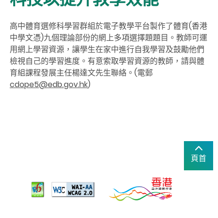
高中
體育選修
科
學習群組
於電子教學平台
製作了體育
(
香港
中學文憑
)
九個理論部份的
網上
多項選擇題題目
。
教
師可運
用
網上
學
習資
源，讓學
生
在家中進
行
自我學習
及鼓勵他們
檢視自
己
的學習進度
。有意
索
取
學
習資
源的教
師，請與體
育組課程發展主任楊達文先生聯絡。
(
電郵
cdope5@edb.gov.hk
)
頁首