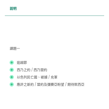
說明
課題一
逾越節
西乃之約 / 西乃盟約
以色列民亡國、被擄 / 充軍
應許之新約 / 盟約及彌賽亞盼望 / 期待默西亞