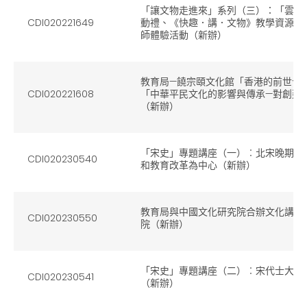
「讓文物走進來」系列（三）：「雲遊
CDI020221649
動禮、《快趣．講．文物》教學資源冊
師體驗活動（新辦）
教育局—饒宗頤文化館「香港的前世今
CDI020221608
「中華平民文化的影響與傳承—對創建
（新辦）
「宋史」專題講座（一）︰北宋晚期的
CDI020230540
和教育改革為中心（新辦）
教育局與中國文化研究院合辦文化講座
CDI020230550
院（新辦）
「宋史」專題講座（二）︰宋代士大夫
CDI020230541
（新辦）