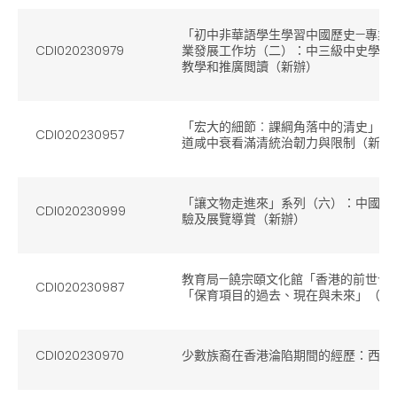
「初中非華語學生學習中國歷史—專業支援
CDI020230979
業發展工作坊（二）：中三級中史學與
教學和推廣閲讀（新辦）
「宏大的細節︰課綱角落中的清史」系
CDI020230957
道咸中衰看滿清統治韌力與限制（新辦
「讓文物走進來」系列（六）：中國古
CDI020230999
驗及展覽導賞（新辦）
教育局—饒宗頤文化館「香港的前世今
CDI020230987
「保育項目的過去、現在與未來」（新
CDI020230970
少數族裔在香港淪陷期間的經歷：西灣