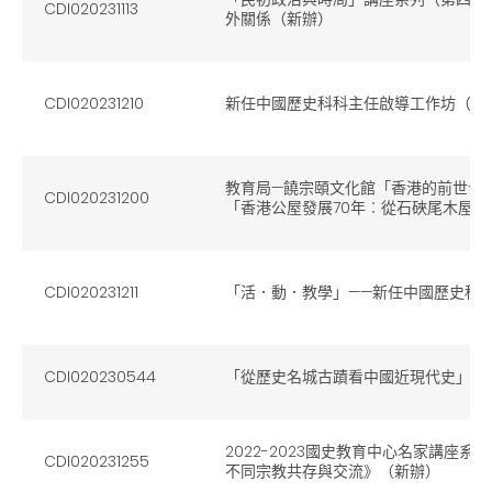
CDI020231113
外關係（新辦）
CDI020231210
新任中國歷史科科主任啟導工作坊（新
教育局—饒宗頤文化館「香港的前世今
CDI020231200
「香港公屋發展70年︰從石硤尾木屋
CDI020231211
「活．動．教學」——新任中國歷史科
CDI020230544
「從歷史名城古蹟看中國近現代史」講
2022-2023國史教育中心名家講座
CDI020231255
不同宗教共存與交流》（新辦）