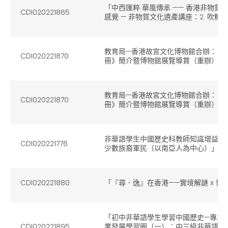
「中西匯粹 華風傳承 —— 香港非物
CDI020221865
感覺 — 非物質文化遺產講座：2. 吹
教育局—香港故宮文化博物館合辦：《
CDI020221870
冊》簡介暨博物館展覽導賞（重辦）AA
教育局—香港故宮文化博物館合辦：《
CDI020221870
冊》簡介暨博物館展覽導賞（重辦）AB
非華語學生中國歷史科教師知識增益講
CDI020221776
少數族裔軍民（以南亞人為中心）」（
CDI020221880
「『尋．逸』在香港——實境解謎 x 博
「初中非華語學生學習中國歷史—專業支援
CDI020221895
業發展學習圈（一）：中三級非華語學