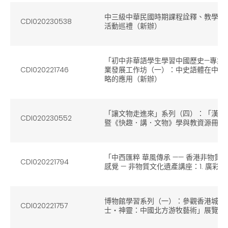
中三級中華民國時期課程詮釋、教學策
CDI020230538
活動巡禮（新辦）
「初中非華語學生學習中國歷史—專業支援
CDI020221746
業發展工作坊（一）：中史語體在中三
略的應用（新辦）
「讓文物走進來」系列（四）：「漢代
CDI020230552
暨《快趣．講．文物》學與教資源冊簡
「中西匯粹 華風傳承 —— 香港非物
CDI020221794
感覺 — 非物質文化遺產講座：1. 廣
博物館學習系列（一）：參觀香港城市
CDI020221757
士‧神靈：中國北方游牧藝術」展覽（