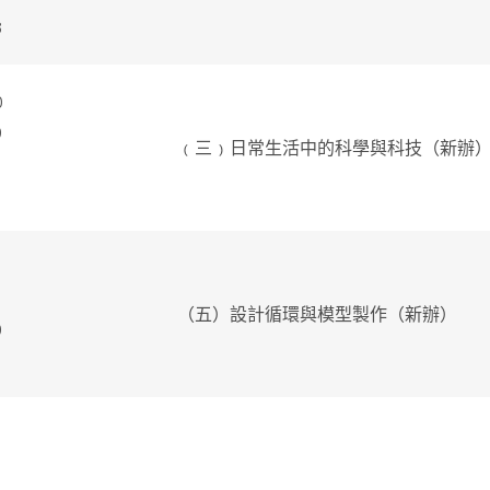
8
0
9
﹙三﹚日常生活中的科學與科技（新辦
5
3
（五）設計循環與模型製作（新辦）
0
7