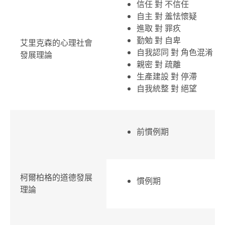
信任 對 不信任
自主 對 羞怯懷疑
進取 對 罪疚
勤勉 對 自卑
艾里克森的心理社會
自我認同 對 角色混淆
發展理論
親密 對 疏離
生產建設 對 停滯
自我統整 對 絕望
前慣例期
柯爾柏格的道德發展
慣例期
理論