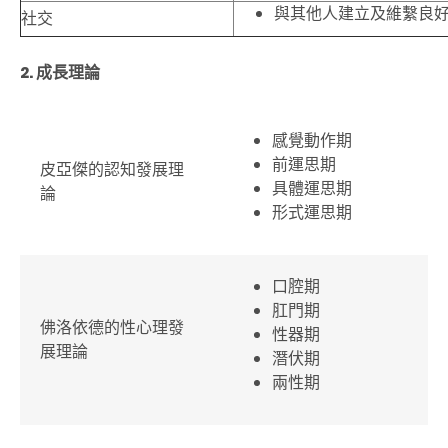
與其他人建立及維繫良
社交
2. 成長理論
感覺動作期
前運思期
皮亞傑的認知發展理
具體運思期
論
形式運思期
口腔期
肛門期
佛洛依德的性心理發
性器期
展理論
潛伏期
兩性期