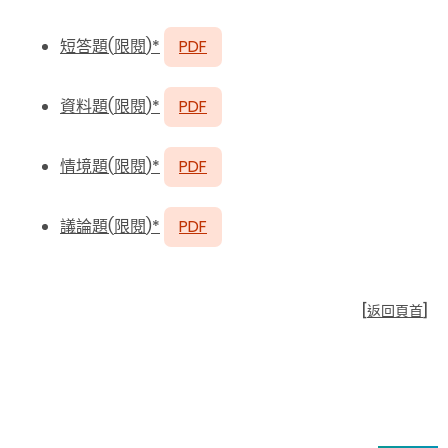
短答題
(
限閱
)*
PDF
資料題
(
限閱
)*
PDF
情境題
(
限閱
)*
PDF
議論題
(
限閱
)*
PDF
[
返回頁首
]