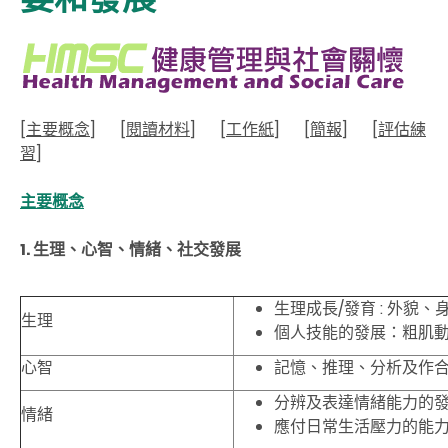
[
主要概念
]
[
閱讀材料
]
[
工作紙
]
[
簡報
]
[
評估練
習
]
主要概念
1. 生理、心智、情緒、社交發展
生理成長
/
發育
:
外貌、
生理
個人技能的發展：粗肌動
心智
記憶、推理、分析及作
分辨及表達情緒能力的
情緒
應付日常生活壓力的能