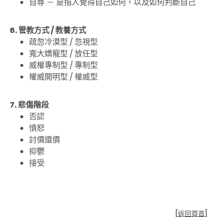
自尊 － 是指人覺得自己如何，以及如何判斷自己
6. 管教方式 / 教養方式
疏忽冷漠型
/
忽視型
寬大嬌寵型
/
放任型
威權專制型
/
專制型
權威開明型
/
權威型
7. 悲傷階段
否認
憤怒
討價還價
抑鬱
接受
[
返回頁首
]