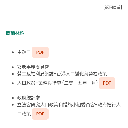
[
返回頁首
]
閱讀材料
主題冊
PDF
安老事務委員會
勞工及福利局網誌–香港人口變化與勞福政策
人口政策–策略與措施 (二零一五年一月)
PDF
政府統計處
立法會研究人口政策和措施小組委員會–政府推行人
口政策
PDF