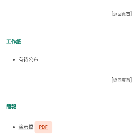
[
返回頁首
]
工作紙
有待公布
[
返回頁首
]
簡報
演示檔
PDF