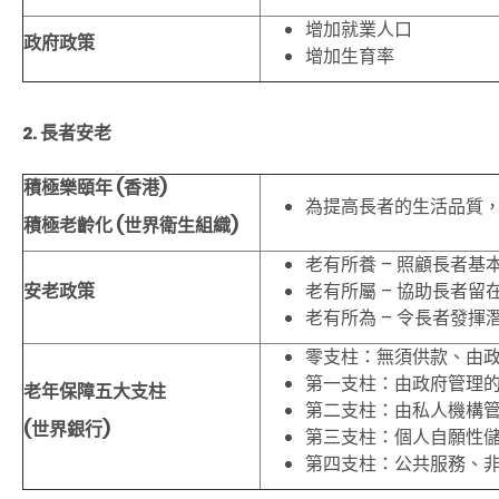
增加就業人口
政府政策
增加生育率
2. 長者
安老
積極樂頤年
(
香港
)
為提高長者的生活品質
積極老齡化
(
世界衛生組織
)
老有所養 – 照顧長者基
安老政策
老有所屬 – 協助長者留
老有所為 – 令長者發
零支柱：無須供款、由
第一支柱：由政府管理
老年保障五大支柱
第二支柱：由私人機構
(
世界銀行
)
第三支柱：個人自願性
第四支柱：公共服務、