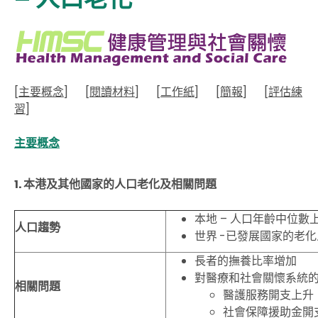
[
主要概念
]
[
閱讀材料
]
[
工作紙
]
[
簡報
]
[
評估練
習
]
主要概念
1. 本港及其他國家的人口老化及相關問題
本地 – 人口年齡中位數
人口趨勢
世界 -
已發展國家的老化
長者的撫養比率增加
對醫療和社會關懷系統
相關問題
醫護服務開支上升
社會保障援助金開