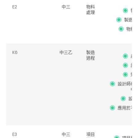
E2
中三
物料
物
處理
製造過
物料
K6
中三乙
製造
產
過程
設
知
設計師和
中
設計
應用於不
E3
中三
項目
項目里