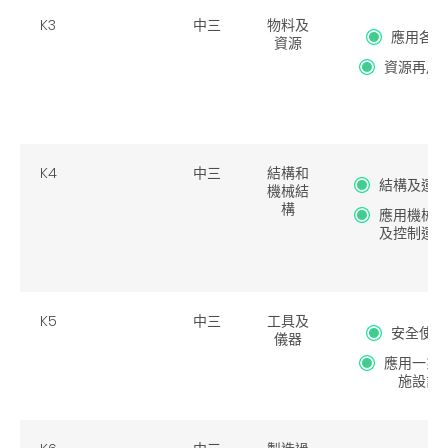
K3
中三
物料及
應用各種
資源
資源再用
續
K4
中三
結構和
結構及運
機械結
構
應用機械
及控制運
K5
中三
工具及
安全使用
儀器
應用一系
施設計