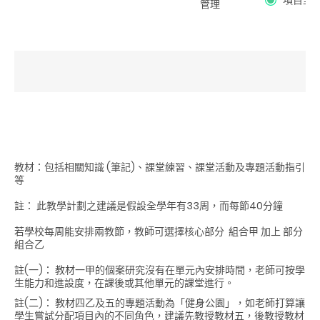
管理
教材：包括相關知識 (筆記)、課堂練習、課堂活動及專題活動指引
等
註： 此教學計劃之建議是假設全學年有33周，而每節40分鐘
若學校每周能安排兩教節，教師可選擇核心部分
組合甲
加上 部分
組合乙
註(一)： 教材一甲的個案研究沒有在單元內安排時間，老師可按學
生能力和進設度，在課後或其他單元的課堂進行。
註(二)： 教材四乙及五的專題活動為「健身公園」，如老師打算讓
學生嘗試分配項目內的不同角色，建議先教授教材五，後教授教材