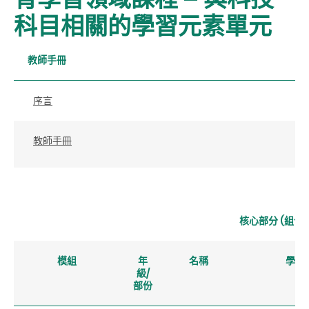
科目相關的學習元素單元
教師手冊
序言
教師手冊
核心部分 (組合
模組
年
名稱
學習
級/
部份