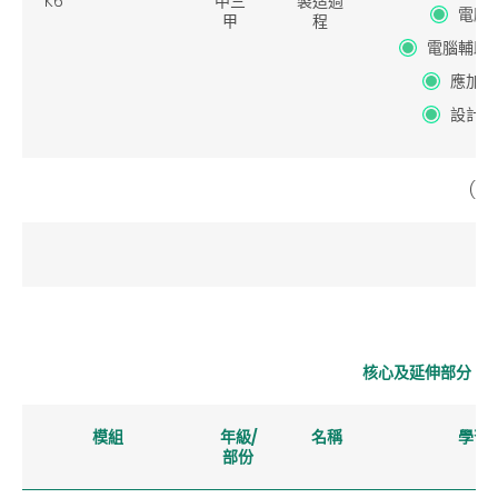
K6
中
三
製造過
電腦
甲
程
電腦輔助
應加強
設計批
(小
核心及延伸部分 (組
模組
年級/
名稱
學習
部份