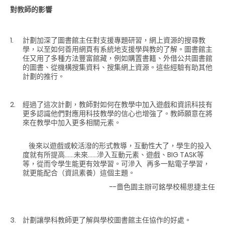
對教師的影響
計劃加深了圖書館主任對支援專題研習，網上資源的搜尋教
學，以至如何善用網頁有系統地支援學與教的了解。圖書館主
任又用了多種方法豐富館藏，例如購置書籍、外借公共圖書館
的圖書、從機構搜集資料、搜集網上資源。這些經驗有助其他
計劃的推行。
經過了這次計劃，教師對如何在教學中加入遊戲和資訊科技有
更多認識他們對應用科技教學的信心也增強了。教師願意在將
來在教學中加入更多相關元素。
後來以遊戲或較活潑的形式教導，互動性大了，學生的投入
度就有所提高……未來……滲入互動元素、遊戲、BIG TASK等
等，從而令學生能更有效學習。可滲入 再多一點電子學習，
就更能配合（資訊素養）這個主題。
--嗇色園主辦可銘學校楊思捷主任
計劃讓學科教師更了解與學校圖書館主任協作的好處。