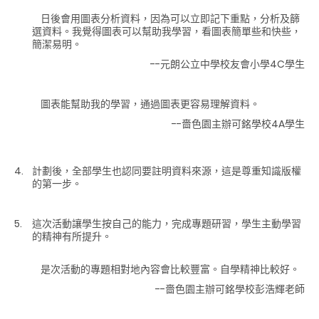
日後會用圖表分析資料，因為可以立即記下重點，分析及篩
選資料。我覺得圖表可以幫助我學習，看圖表簡單些和快些，
簡潔易明。
--元朗公立中學校友會小學4C學生
圖表能幫助我的學習，通過圖表更容易理解資料。
--嗇色園主辦可銘學校4A學生
計劃後，全部學生也認同要註明資料來源，這是尊重知識版權
的第一步。
這次活動讓學生按自己的能力，完成專題研習，學生主動學習
的精神有所提升。
是次活動的專題相對地內容會比較豐富。自學精神比較好。
--嗇色園主辦可銘學校彭浩輝老師