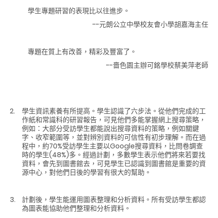
學生專題研習的表現比以往進步。
--元朗公立中學校友會小學胡嘉海主任
專題在質上有改善，精彩及豐富了。
--嗇色園主辦可銘學校蔡美萍老師
學生資訊素養有所提高。學生認識了六步法。從他們完成的工
作紙和常識科的研習報告，可見他們多能掌握網上搜尋策略，
例如：大部分受訪學生都能說出搜尋資料的策略，例如關鍵
字、收窄範圍等，並對辨別資料的可信性有初步理解。而在過
程中，約70%受訪學生主要以Google搜尋資料，比問卷調查
時的學生(48%)多。經過計劃，多數學生表示他們將來若要找
資料，會先到圖書館去，可見學生已認識到圖書館是重要的資
源中心，對他們日後的學習有很大的幫助。
計劃後，學生能運用圖表整理和分析資料。所有受訪學生都認
為圖表能協助他們整理和分析資料。