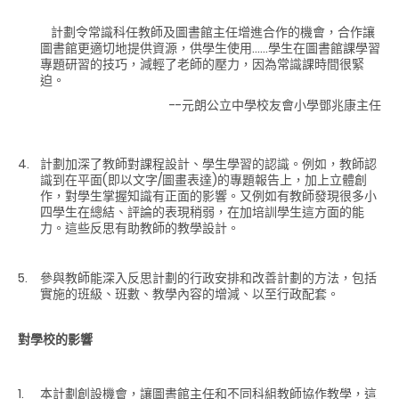
計劃令常識科任教師及圖書館主任增進合作的機會，合作讓
圖書館更適切地提供資源，供學生使用……學生在圖書館課學習
專題研習的技巧，減輕了老師的壓力，因為常識課時間很緊
迫。
--元朗公立中學校友會小學鄧兆康主任
計劃加深了教師對課程設計、學生學習的認識。例如，教師認
識到在平面(即以文字/圖畫表達)的專題報告上，加上立體創
作，對學生掌握知識有正面的影響。又例如有教師發現很多小
四學生在總結、評論的表現稍弱，在加培訓學生這方面的能
力。這些反思有助教師的教學設計。
參與教師能深入反思計劃的行政安排和改善計劃的方法，包括
實施的班級、班數、教學內容的增減、以至行政配套。
對學校的影響
本計劃創設機會，讓圖書館主任和不同科組教師協作教學，這