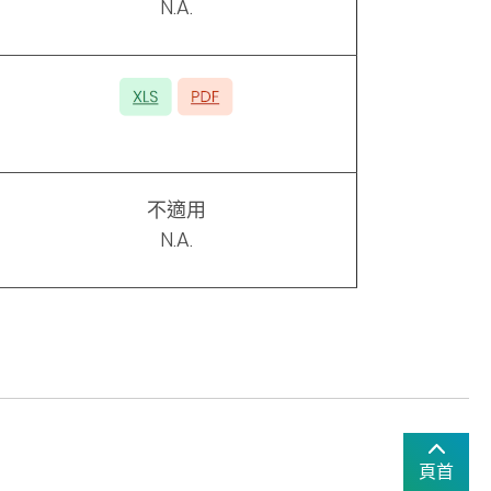
N.A.
不適用
N.A.
頁首