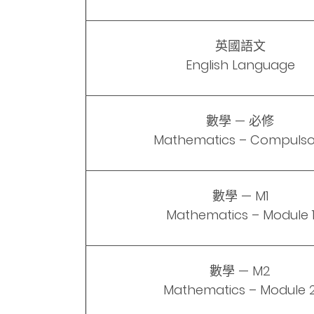
英國語文
English Language
數學 — 必修
Mathematics – Compulso
數學 — M1
Mathematics – Module 
數學 — M2
Mathematics – Module 