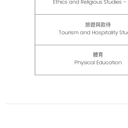
Ethics and Religious Studies –
旅遊與款待
Tourism and Hospitality Stu
體育
Physical Education