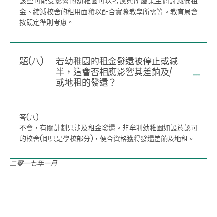
該些可能受影響的幼稚園可以考慮與所屬業主商討減低租
金、縮減校舍的租用面積以配合實際教學所需等。教育局會
按既定準則考慮。
題(八)
若幼稚園的租金發還被停止或減
半，這會否相應影響其差餉及/
或地租的發還？
答(八)
不會，有關計劃只涉及租金發還。非牟利幼稚園如設於認可
的校舍(即只是學校部分)，便合資格獲得發還差餉及地租。
二零一七年一月