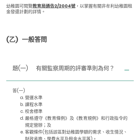
幼稚園可閱覽
教育局通告2/2004號
，以掌握有關非牟利幼稚園租
金發還計劃的詳情。
(乙) 一般答問
題(一)
有關監察周期的評審準則為何？
答(一)
營運水準
課程水準
校舍標準
嚴格遵守《教育條例》及《教育規例》和行政指令的
規定營辦；及
客觀條件(包括該區對幼稚園學額的需求、收生情況、
財政承擔、學費水平及租金水平等)。