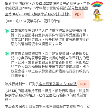
鑒於下列的觀察，以及徵詢學前服務業界的意見後，工作
小組建議由2005/06學年起才實施協調措施(見
教育局通
函第314/2003號《協調學前服務推行計劃》
(105 KB))，以便業界作出更好的準備：
學前服務業界因兒童人口持續下降導致營辦出現困
難。其後更因非典型肺炎事件令業界再受嚴重打擊。
鑒於當時的經濟環境，較長的過渡期會有助業界從這
惡劣的營辦境況中恢復過來；以及
自宣佈協調措施以來，為了能實現協調，幼稚園及幼
兒中心業界均表示需要比較長的時間以熟習對方的運
作。此外，業界還要顧及其他實質的事務，例如為幼
兒工作人員及幼稚園教師安排在職和職前訓練、成立
校董會等。以上各項都需要在新措施推行前有較長的
時間準備。
除推行計劃外，詳列於
教育局通告第20/2003號
(45 KB)的建議維持不變。但是，部分行政措施，如提供
協調學前服務的培訓，已在全面推行協調學前服務前實
施。
本局質素保證分部協調學前服務組繼續作為聯絡中心，就