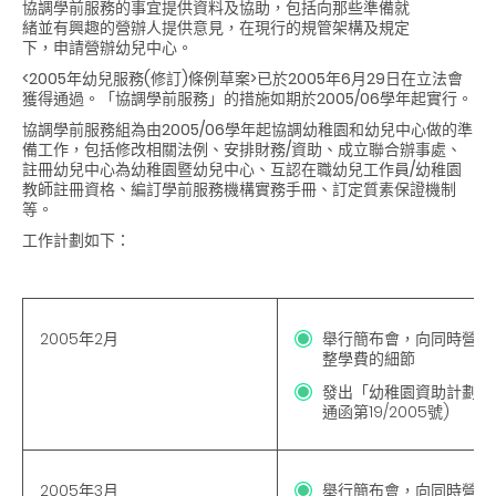
協調學前服務的事宜提供資料及協助，包括向那些準備就
緒並有興趣的營辦人提供意見，在現行的規管架構及規定
下，申請營辦幼兒中心。
<2005年幼兒服務(修訂)條例草案>已於2005年6月29日在立法會
獲得通過。「協調學前服務」的措施如期於
2005/06學年起實行。
協調學前服務組為由
2005/06學年起協調幼稚園和幼兒中心做的準
備工作，包括修改相關法例、安排財務/資助、成立聯合辦事處、
註冊幼兒中心為幼稚園暨幼兒中心、互認在職幼兒工作員/幼稚園
教師註冊資格、編訂學前服務機構實務手冊、訂定質素保證機制
等。
工作計劃如下：
2005年2月
舉行簡布會，向同時營辦
整學費的細節
發出「幼稚園資助計劃」
通函第19/2005號)
2005年3月
舉行簡布會，向同時營辦