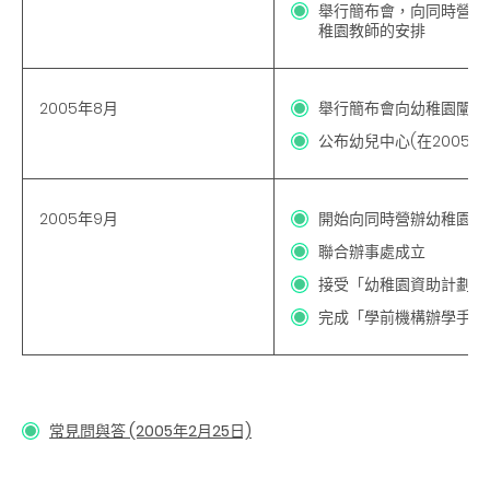
舉行簡布會，向同時營辦
稚園教師的安排
2005年8月
舉行簡布會向幼稚園闡釋
公布幼兒中心
(在2005
2005年9月
開始向同時營辦幼稚園的
聯合辦事處成立
接受「幼稚園資助計劃」
完成「學前機構辦學手冊
常見問與答 (2005年2月25日)