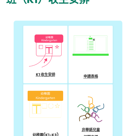
K1 收生安排
申請表格
非華語兒童
幼稚園(K1-K3)