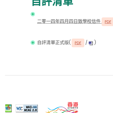
自評清單
二零一四年四月四日致學校信件
自評清單正式版(
/
)