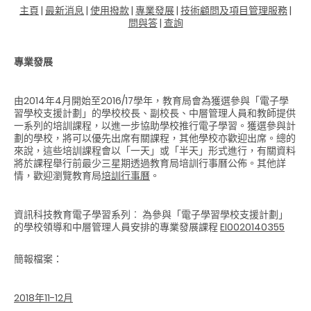
主頁
|
最新消息
|
使用撥款
|
專業發展
|
技術顧問及項目管理服務
|
問與答
|
查詢
專業發展
由2014年4月開始至2016/17學年，教育局會為獲選參與「電子學
習學校支援計劃」的學校校長、副校長、中層管理人員和教師提供
一系列的培訓課程，以進一步協助學校推行電子學習。獲選參與計
劃的學校，將可以優先出席有關課程，其他學校亦歡迎出席。總的
來說，這些培訓課程會以「一天」或「半天」形式進行，有關資料
將於課程舉行前最少三星期透過教育局培訓行事曆公佈。其他詳
情，歡迎瀏覽教育局
培訓行事曆
。
資訊科技教育電子學習系列︰ 為參與「電子學習學校支援計劃」
的學校領導和中層管理人員安排的專業發展課程
EI0020140355
簡報檔案：
2018年11-12月