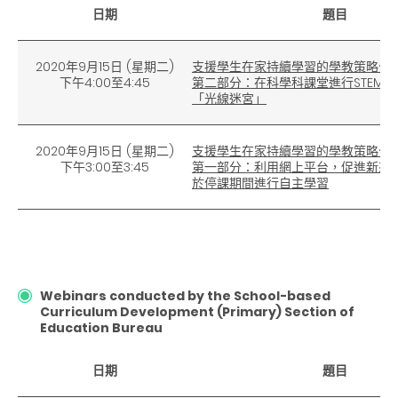
日期
題目
2020年9月15日 (星期二)
支援學生在家持續學習的學教策略分
下午4:00至4:45
第二部分：在科學科課堂進行
STEM
學
「光線迷宮」
2020年9月15日
(
星期二)
支援學生在家持續學習的學教策略分
下午3:00至3:45
第一部分：利用網上平台，促進新來
於停課期間進行自主學習
Webinars conducted by the School-based
Curriculum Development (Primary) Section of
Education Bureau
日期
題目