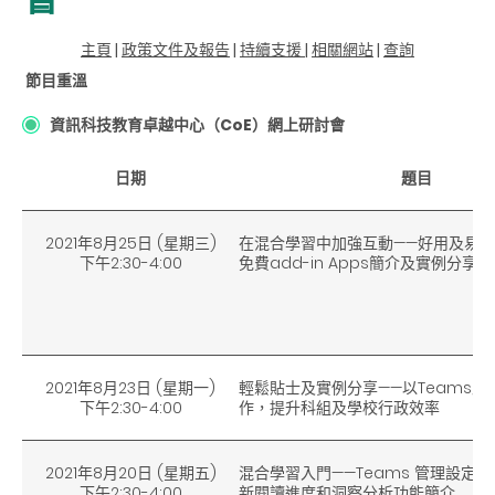
主頁
|
政策文件及報告
|
持續支援
|
相關網站
|
查詢
節目重溫
資訊科技教育卓越中心（CoE）網上研討會
日期
題目
2021年8月25日 (星期三)
在混合學習中加強互動——好用及易掌握
下午2:30-
4
:0
0
免費add-in Apps簡介及實例分享
2021年8月23日 (星期一)
輕鬆貼士及實例分享——以Teams及Off
下午2:30-
4
:0
0
作，提升科組及學校行政效率
2021年8月20日 (星期五)
混合學習入門——Teams 管理設定
下午2:30-
4
:0
0
新閱讀進度和洞察分析功能簡介