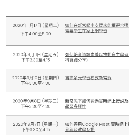
2020年11月17日 (星期二)
如何在新常態中支援未能獲得合適上
需要學生在家上網學習
下午4:00至5:00
2020年9月11日
(
星期五)
如何培育資訊素養以推動自主學習（
下午3:30至4:15
科實踐分享）
2020年9月10日 (星期四)
擁抱多元學習模式新常態
下午3:30至4:30
2020年9月8日
(
星期二)
新常態下如何透過實時網上授課及製
下午3:30至4:30
學習多樣性
2020年9月7日 (星期一)
如何善用
Google Meet
實時網上授
下午3:30至4:15
參與及教學互動