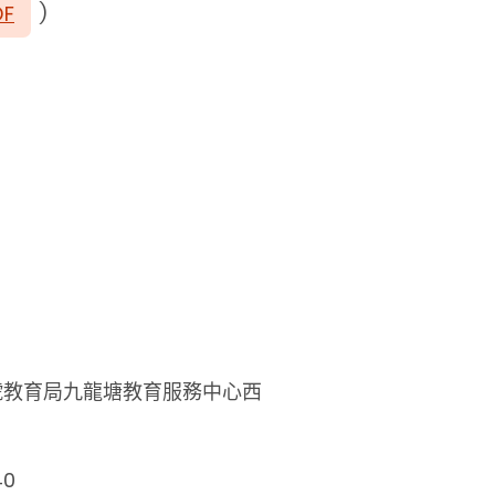
DF
)
號教育局九龍塘教育服務中心西
40