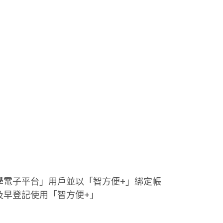
學電子平台」用戶並以「智方便+」綁定帳
及早登記使用「智方便+」
。