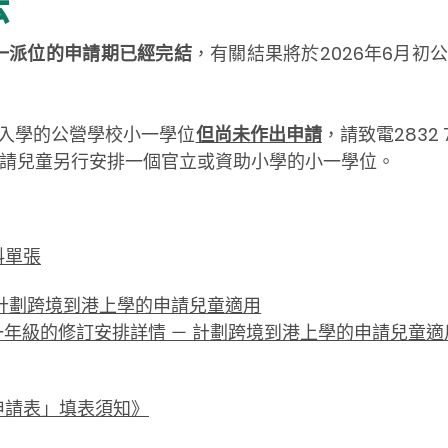
法
統一派位的申請期已經完結
，有關結果將於2026年6月初
9月入學的公營學校小一學
位
但尚未作出申請
，請致電2832
為申請兒童另行安排一個官立或資助小學的小一學位。
料單張
計劃跨境到港上學的申請兒童適用
一年級的修訂安排詳情 － 計劃跨境到港上學的申請兒童適
申請表」填表須知》