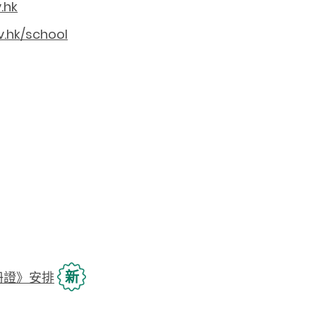
.hk
v.hk/school
新
冊證》安排