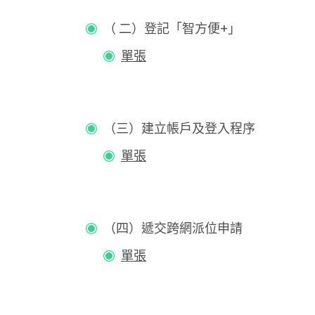
（ 二）登記「智方便+」
單張
（三）建立帳戶及登入程序
單張
（四）遞交跨網派位申請
單張