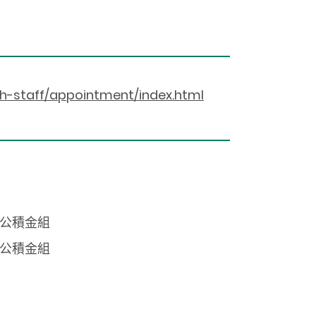
h-staff/appointment/index.html
部公積金組
部公積金組