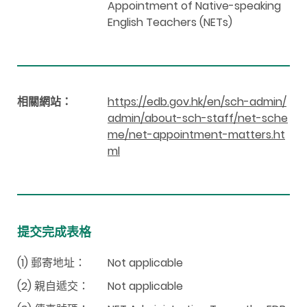
Appointment of Native-speaking
English Teachers (NETs)
相關網站：
https://edb.gov.hk/en/sch-admin/
admin/about-sch-staff/net-sche
me/net-appointment-matters.ht
ml
提交完成表格
(1) 郵寄地址：
Not applicable
(2) 親自遞交：
Not applicable