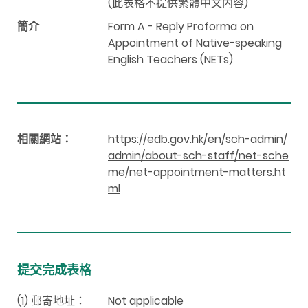
(此表格不提供繁體中文内容)
簡介
Form A - Reply Proforma on
Appointment of Native-speaking
English Teachers (NETs)
相關網站：
https://edb.gov.hk/en/sch-admin/
admin/about-sch-staff/net-sche
me/net-appointment-matters.ht
ml
提交完成表格
(1) 郵寄地址：
Not applicable