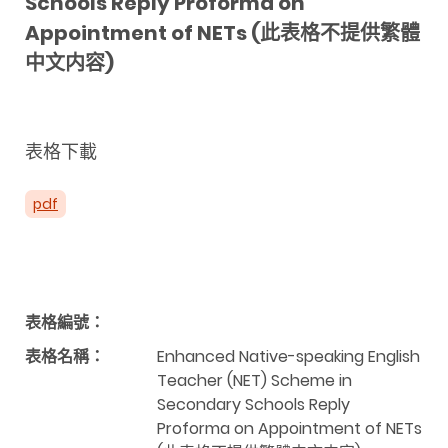
Schools Reply Proforma on
Appointment of NETs (此表格不提供繁體
中文内容)
表格下載
pdf
表格編號：
表格名稱：
Enhanced Native-speaking English
Teacher (NET) Scheme in
Secondary Schools Reply
Proforma on Appointment of NETs