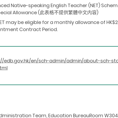
ced Native-speaking English Teacher (NET) Schem
Special Allowance (此表格不提供繁體中文内容)
ET may be eligible for a monthly allowance of HK$20
ntment Contract Period.
://edb.gov.hk/en/sch-admin/admin/about-sch-s
tml
dministration Team, Education BureauRoom W304, 