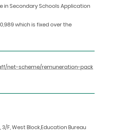
e in Secondary Schools Application
,989 which is fixed over the
taff/net-scheme/remuneration-pack
3/F, West Block,Education Bureau