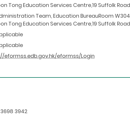
on Tong Education Services Centre,19 Suffolk Roa
dministration Team, Education BureauRoom W304, 
on Tong Education Services Centre,19 Suffolk Roa
pplicable
pplicable
://eformss.edb.gov.hk/eformss/Login
 3698 3942