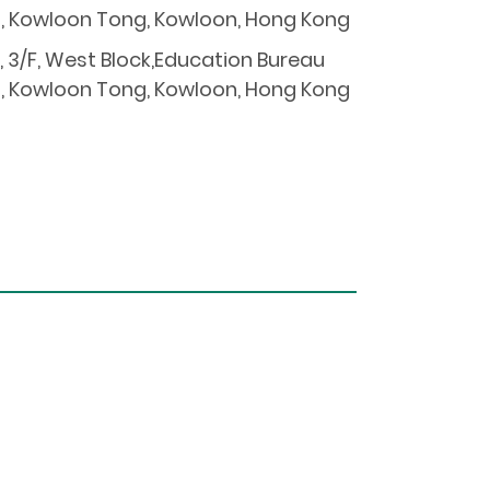
d, Kowloon Tong, Kowloon, Hong Kong
3/F, West Block,Education Bureau
d, Kowloon Tong, Kowloon, Hong Kong