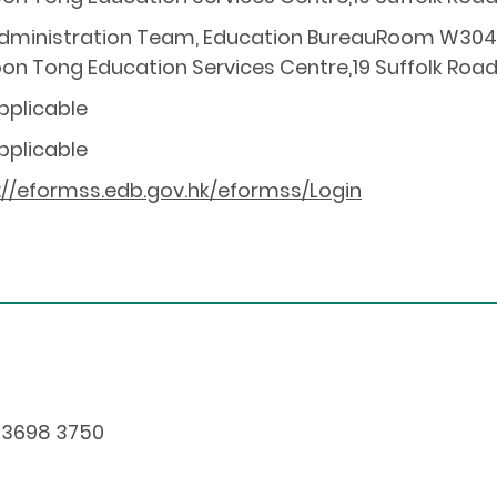
dministration Team, Education BureauRoom W304, 
on Tong Education Services Centre,19 Suffolk Roa
pplicable
pplicable
://eformss.edb.gov.hk/eformss/Login
 3698 3750