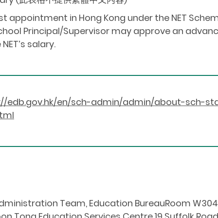
rst appointment in Hong Kong under the NET Scheme
chool Principal/Supervisor may approve an advanc
 NET’s salary.
://edb.gov.hk/en/sch-admin/admin/about-sch-s
tml
dministration Team, Education BureauRoom W304, 
on Tong Education Services Centre,19 Suffolk Roa