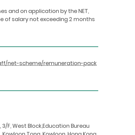
s and on application by the NET,
e of salary not exceeding 2 months
taff/net-scheme/remuneration-pack
3/F, West Block,Education Bureau
d, Kowloon Tong, Kowloon, Hong Kong