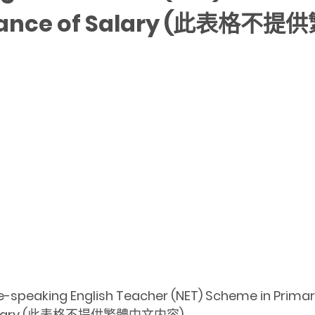
Advance of Salary (此表格
e-speaking English Teacher (NET) Scheme in Primar
Salary (此表格不提供繁體中文内容)