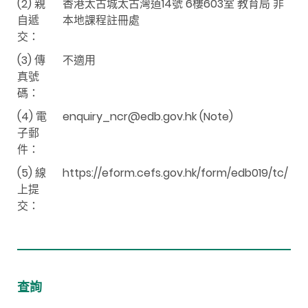
(2) 親
香港太古城太古灣道14號 6樓603室 教育局 非
自遞
本地課程註冊處
交：
(3) 傳
不適用
真號
碼：
(4) 電
enquiry_ncr@edb.gov.hk (Note)
子郵
件：
(5) 線
https://eform.
cefs
.gov.hk/form/edb019/tc/
上提
交：
查詢