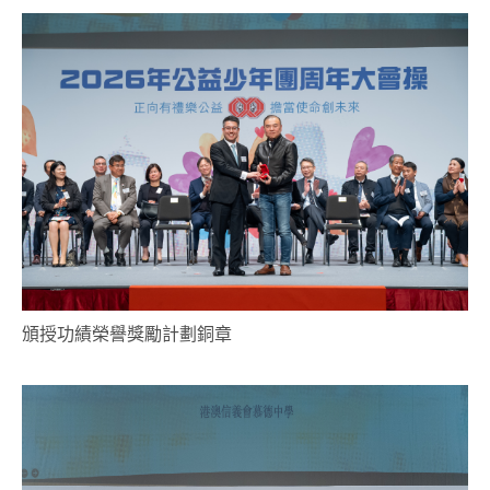
頒授功績榮譽獎勵計劃銅章