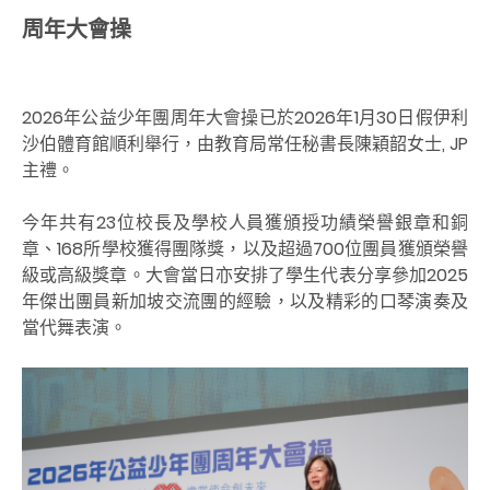
周年大會操
2026年公益少年團周年大會操已於2026年1月30日假伊利
沙伯體育館順利舉行，由教育局常任秘書長陳穎韶女士, JP
主禮。
今年共有23位校長及學校人員獲頒授功績榮譽銀章和銅
章、168所學校獲得團隊獎，以及超過700位團員獲頒榮譽
級
或高級
獎章。大會當日亦安排了學生代表分享參加2025
年傑出團員新加坡交流團的經驗，以及精彩的口琴
演奏
及
當代舞表演。