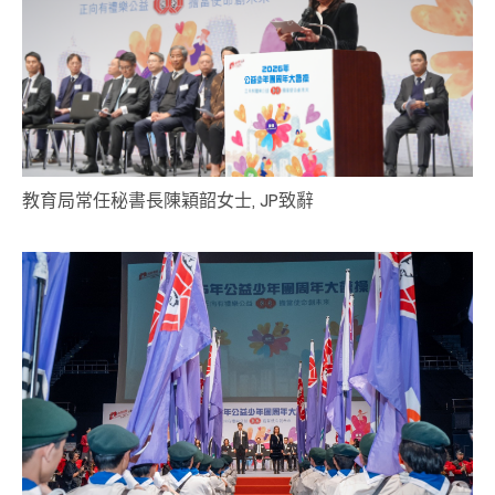
教育局常任秘書長
陳穎韶
女士, JP
致辭