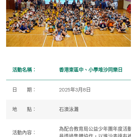
活動名稱
︰
香港東區中、小學堆沙同樂日
日 期
︰
2025年3月8日
地 點
︰
石澳泳灘
為配合教育局公益少年團年度活動主
活動內容
︰
員透過集體協作，以
堆沙
表達有禮