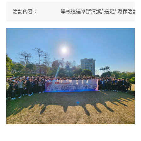
活動內容
︰
學校透過舉辦
清潔/ 遠足/ 環保活動