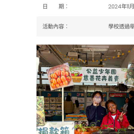
日 期
︰
2024年11
活動內容
︰
學校透過