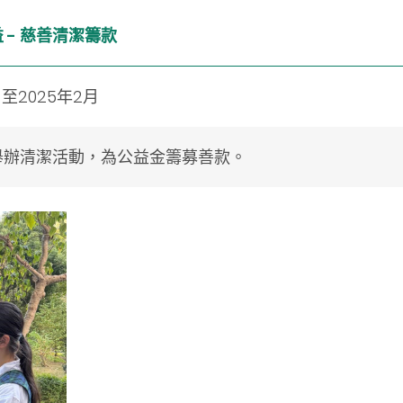
 - 慈善清潔籌款
月至2025年2月
舉辦清潔活動，為公益金籌募善款。