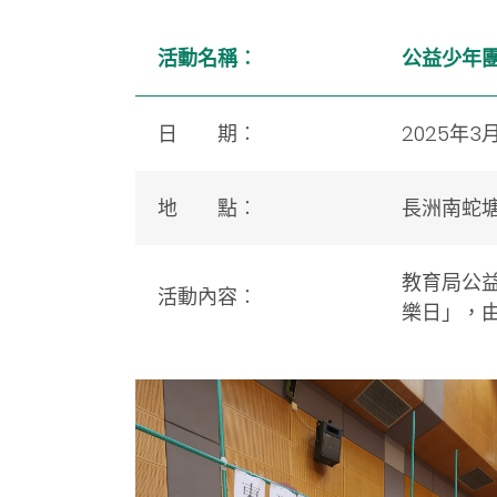
活動名稱
︰
公益少年
日 期
︰
2025年3
地 點︰
長洲南蛇
教育局公
活動內容
︰
樂日」，