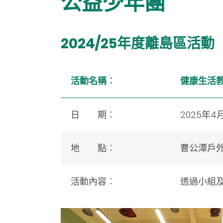
公益少年團
2024/25年度
離島
區活動
活動名稱
︰
健康生活
日 期
︰
2025年4
地 點
︰
曹公潭戶
活動內容
︰
透過小組