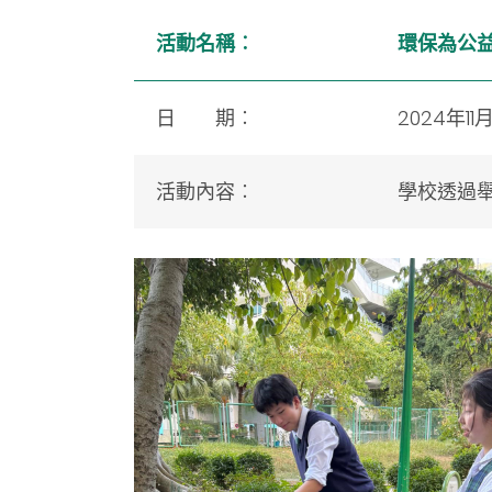
活動名稱
︰
環保為公益
日 期
︰
2024年11
活動內容
︰
學校透過