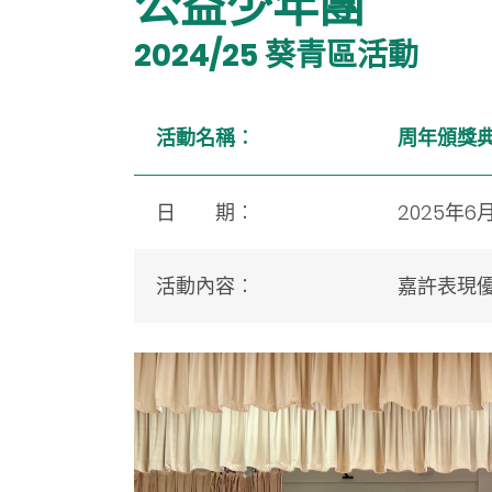
公益少年團
2024/25
葵青區
活動
活動名稱︰
周年頒獎
日 期︰
2025年6
活動內容︰
嘉許表現