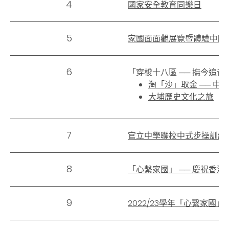
4
國家安全教育同樂日
5
家國面面觀展覽暨體驗中國
6
「穿梭十八區 ── 撫今追
淘「沙」取金 ── 中
大埔歷史文化之旅
7
官立中學聯校中式步操訓練
8
「心繫家國」 ── 慶祝香
9
2022/23學年「心繫家國