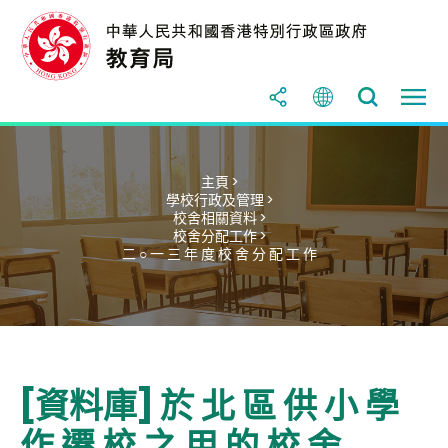
主頁 >
學校行政及管理 >
校舍相關資料 >
校舍分配工作 >
二 ○ 一 三 年 度 校 舍 分 配 工 作
[資料庫] 於 北 區 供 小 學
作 遷 校 之 用 的 校 舍