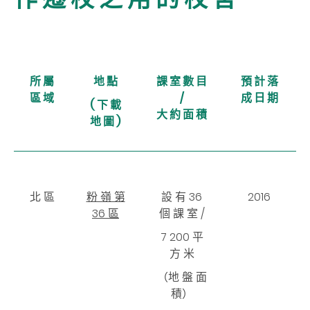
所 屬
地 點
課 室 數 目
預 計 落
區 域
/
成 日 期
( 下 載
大 約 面 積
地 圖 )
北 區
粉 嶺 第
設 有 36
2016
36 區
個 課 室 /
7 200 平
方 米
（地 盤 面
積）