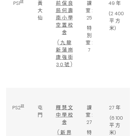
註
PS1
黃
前 保 良
課
49 年
大
局 何 壽
室 :
（2 400
仙
南 小 學
25
平 方
空 置 校
特
米）
舍
別
( 九 龍
室 :
新 蒲 崗
7
康 強 街
3 0 號 )
註
PS2
屯
釋 慧 文
課
27 年
門
中 學 校
室 :
（6 100
舍
27
平 方
( 新 界
特
米）