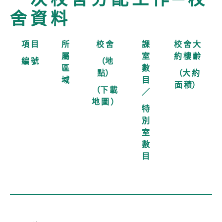
舍 資 料
項 目
所
校 舍
課
校 舍 大
屬
室
約 樓 齡
編 號
（地
區
數
點）
（大 約
域
目
面 積）
（下 載
／
地 圖
）
特
別
室
數
目