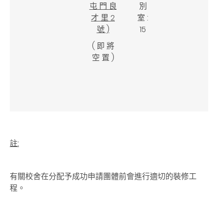
屯 門 良
別
才 里 2
室 :
號 )
15
( 即 將
空 置 )
註:
有關校舍在分配予成功申請團體前會進行適切的裝修工
程。