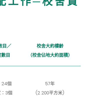
配 工 作 ─ 校 舍 資
數目／
校舍大約樓齡
室數目
（校舍佔地大約面積）
24個
57年
：3個
(2 200平方米)