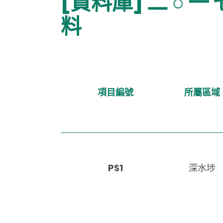
[資料庫] 二 ○ 一 
料
項目編號
所屬區域
PS1
深水埗