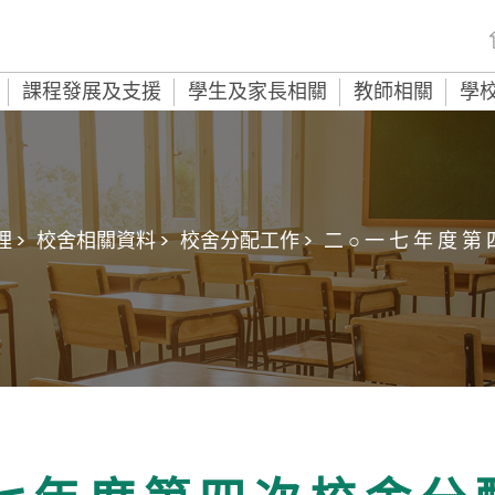
課程發展及支援
學生及家長相關
教師相關
學
 >
校舍相關資料 >
校舍分配工作 >
二 ○ 一 七 年 度 第 