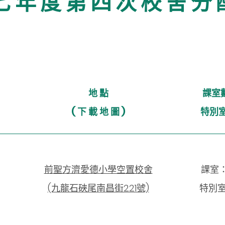
七 年 度 第 四 次 校 舍 分 
地 點
課室
( 下 載 地 圖 )
特別
前聖方濟愛德小學空置校舍
課室：
(九龍石硤尾南昌街221號)
特別室