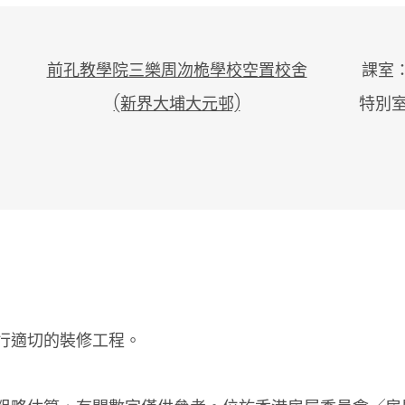
前孔教學院三樂周𠖳桅學校空置校舍
課室：
(新界大埔大元邨)
特別室
行適切的裝修工程。