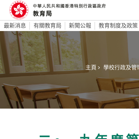
最新消息
有關教育局
新聞公報
教育制度及政策
主頁 >
學校行政及管理