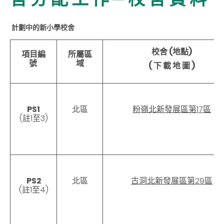
計劃中的新小學校舍
校舍 (地點)
項目編
所屬區
號
域
( 下 載 地 圖 )
PS1
北區
粉嶺北新發展區第17區
(註1至3)
PS2
北區
古洞北新發展區第29區
(註1至4)