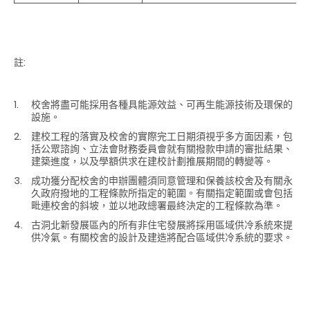
註:
校舍將盡可能採用各種具能源效益、可再生能源技術及環保的
設施。
建校工程的落實及校舍的實際完工日期須視乎多方面因素，包
括公眾諮詢、立法會財務委員會就有關撥款申請的審批結果、
建築進度，以及學額供求在建校計劃推展期間的轉變等。
成功獲分配校舍的申辦團體須同意管理和保養該校舍及有關永
久政府撥地的工程條款所指定的範圍。有關指定範圍或會包括
毗連校舍的斜坡，並以地政總署最終決定的工程條款為準。
古洞北新發展區內的所有非住宅發展將採用區域供冷系統來提
供冷氣。有關校舍的設計及建造將配合區域供冷系統的要求。