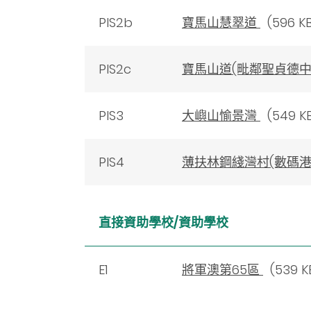
PIS2b
寶馬山慧翠道
(596 KB
PIS2c
寶馬山道(毗鄰聖貞德中
PIS3
大嶼山愉景灣
(549 K
PIS4
薄扶林鋼綫灣村(數碼港
直接資助學校/資助學校
E1
將軍澳第65區
(539 K