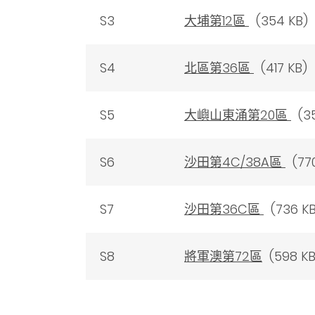
S3
大埔第12區
(354 KB)
S4
北區第36區
(417 KB)
S5
大嶼山東涌第20區
(35
S6
沙田第4C/38A區
(770
S7
沙田第36C區
(736 KB
S8
將軍澳第72區
(598 KB