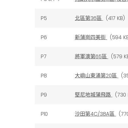
P5
北區第36區
(417 KB)
P6
新蒲崗四美街
(594 K
P7
將軍澳第65區
(579 K
P8
大嶼山東涌第20區
(35
P9
堅尼地城蒲飛路
(730 
P10
沙田第4C/38A區
(770