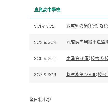
直資高中學校
SC1 & SC2
觀塘利安道(校舍1及校
SC3 & SC4
九龍城卑利街土瓜灣填
SC5 & SC6
東涌第40區(校舍1及
SC7 & SC8
將軍澳第73A區(校舍
全日制小學