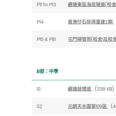
P11 to P13
觀塘東區海底隧道(校舍
P14
香港仔石排灣重建2期
P15 & P16
屯門掃管笏(校舍1及校舍
B部：中學
S1
觀塘啟禮道
(339 KB)
S2
元朗天水圍第109區
(4