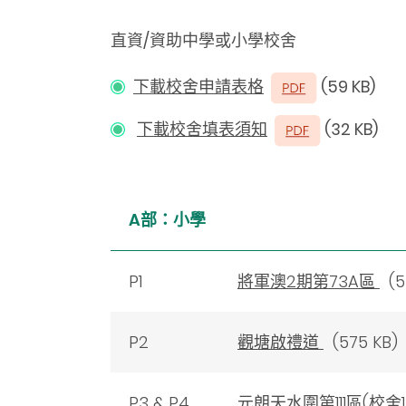
直資/資助中學或小學校舍
下載校舍申請表格
(59 KB)
下載校舍填表須知
(32 KB)
A部：小學
P1
將軍澳2期第73A區
(5
P2
觀塘啟禮道
(575 KB)
P3 & P4
元朗天水圍第111區(校舍