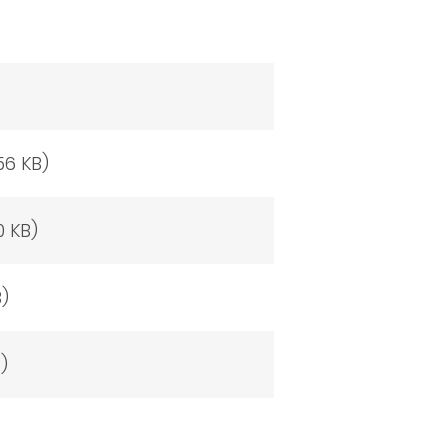
6 KB)
 KB)
)
)