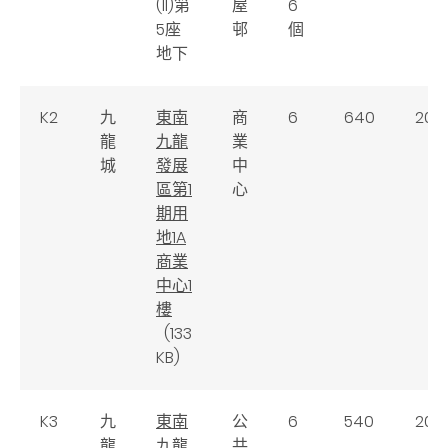
(II)第
屋
6
5座
邨
個
地下
K2
九
東南
商
6
640
200
龍
九龍
業
城
發展
中
區第1
心
期用
地1A
商業
中心1
樓
(133
KB)
K3
九
東南
公
6
540
200
龍
九龍
共