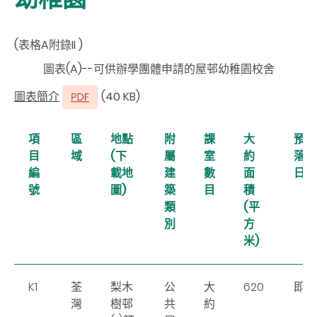
(表格A附錄II )
圖表(A)--可供辦學團體申請的屋邨幼稚園校舍
圖表簡介
(40 KB)
項
區
地點
附
課
大
預計
目
域
(下
屬
室
約
落成
編
載地
建
數
面
日期
號
圖)
築
目
積
類
(平
別
方
米)
K1
荃
梨木
公
大
620
即時
灣
樹邨
共
約