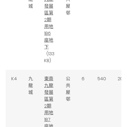
城
發展
屋
區第
邨
2期
用地
1B6
座地
下
(133
KB)
K4
九
東南
公
6
540
200
龍
九龍
共
城
發展
屋
區第
邨
2期
用地
1B7
座地