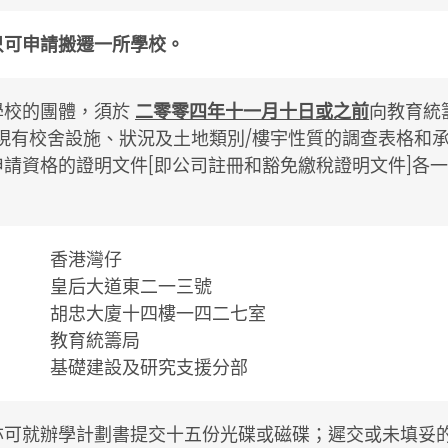
只可申請搬遷一所學校。
學校的團體，須於
二零零四年十一月十日或之前
向教育統
括現有校舍設施、狀況及土地類別∕樓宇性質的調查表格和
請資格的證明文件[即公司註冊和豁免繳稅證明文件]各一
香港灣仔
皇后大道東二一三號
胡忠大廈十四樓一四二七室
教育統籌局
基礎建設及研究支援分部
亦可就辦學計劃書提交十五份光碟或磁碟；遲交或未填妥