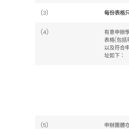
(3)
每份表格
(4)
有意申辦
表格(包
以及符合申
址如下：
(5)
申辦團體