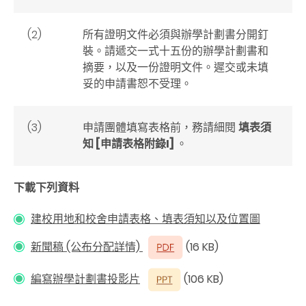
(2)
所有證明文件必須與辦學計劃書分開釘
裝。請遞交一式十五份的辦學計劃書和
摘要，以及一份證明文件。遲交或未填
妥的申請書恕不受理。
(3)
申請團體填寫表格前，務請細閱
填表須
知 [申請表格附錄I]
。
下載下列資料
建校用地和校舍申請表格、填表須知以及位置圖
新聞稿 (公布分配詳情)
(16 KB)
編寫辦學計劃書投影片
(106 KB)