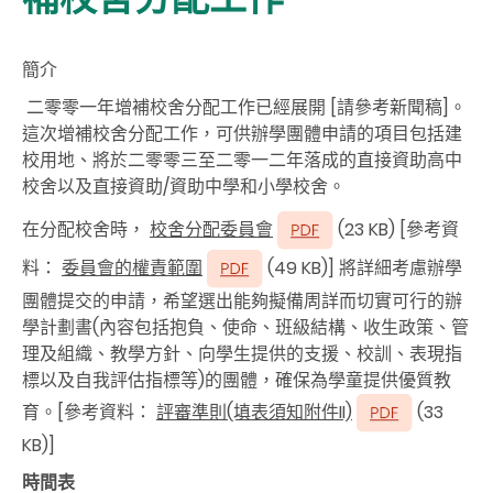
簡介
二零零一年增補校舍分配工作已經展開 [請參考新聞稿]。
這次增補校舍分配工作，可供辦學團體申請的項目包括建
校用地、將於二零零三至二零一二年落成的直接資助高中
校舍以及直接資助/資助中學和小學校舍。
在分配校舍時，
校舍分配委員會
(23 KB) [參考資
料：
委員會的權責範圍
(49 KB)] 將詳細考慮辦學
團體提交的申請，希望選出能夠擬備周詳而切實可行的辦
學計劃書(內容包括抱負、使命、班級結構、收生政策、管
理及組織、教學方針、向學生提供的支援、校訓、表現指
標以及自我評估指標等)的團體，確保為學童提供優質教
育。[參考
資料：
評審準則(填表須知附件II)
(33
KB)]
時間表