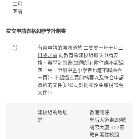
二月
底前
提交申請表格和辦學計劃書
(1)
有意申請的團體須於
二零零一年十月三
日或之前
向教育署建校組遞交申請表
格、辦學計劃書(連同所有附件應不超過
四十頁，申辦中暨小學者也應不超過六
十頁)、不超過三頁的摘要以及符合申請
資格的文件[即公司註冊和豁免繳稅證明
文件]。
建校組的地址
香港灣仔
是：
皇后大道東213號
胡忠大廈1427室
教育署建校組