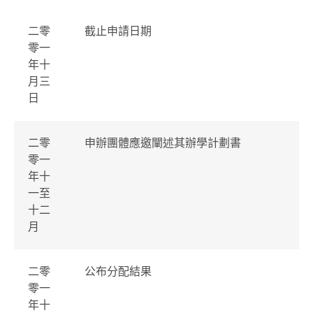
二零
截止申請日期
零一
年十
月三
日
二零
申辦團體應邀闡述其辦學計劃書
零一
年十
一至
十二
月
二零
公布分配結果
零一
年十