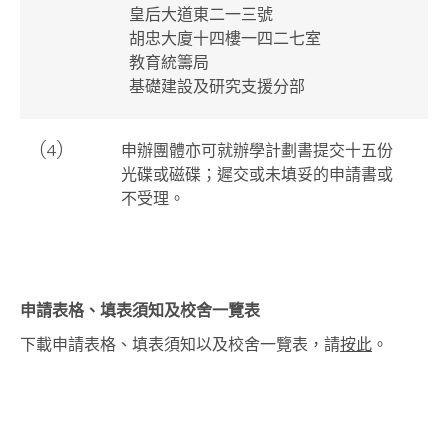
皇后大道東二一三號
胡忠大廈十四樓一四二七室
教育統籌局
基礎建設及研究支援分部
(4)
申辦團體亦可就辦學計劃書提交十五份
光碟或磁碟；遲交或未填妥的申請書或
不受理。
申請表格、填表須知及校舍一覽表
下載申請表格、填表須知以及校舍一覽表，請
按此
。