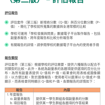
評估報告
評估套件（第三版）新增商分數（Q-值）與百分位數分數（P-
值），簡化了學校就所蒐集的數據與全港常模的比較
學校可運用「學校發展與問責」數據電子平台製作報告，包括
副量表報告、跨年度報告和比較分析報告等
有關報告的詳情，請參閱學校的數據電子平台內的使用者手冊
報告類型
評估套件（第三版）根據學校的評估需要，提供六種報告以配合不
同類型的比較。此外，系統為副量表的各題項提供選項的百分比分
布，為所有副量表提供 Q-值和 P-值。結果會利用表格或圖像顯
示，以方便比較。對於圖像報告，使用者可以選擇以 Q-值或 P-值
顯示，而表格會同時顯示 Q-值和 P-值。各類報告的詳情如下：
報告
內容
1. 年度報告
a. 副量表報告
提供某一學生群組各個副量表的分數
b. 項目報告
提供某一學生群組各題項的作答結果