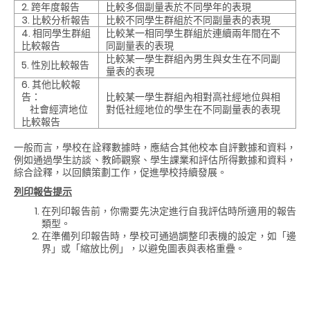
2. 跨年度報告
比較多個副量表於不同學年的表現
3. 比較分析報告
比較不同學生群組於不同副量表的表現
4. 相同學生群組
比較某一相同學生群組於連續兩年間在不
比較報告
同副量表的表現
比較某一學生群組內男生與女生在不同副
5. 性別比較報告
量表的表現
6. 其他比較報
告：
比較某一學生群組內相對高社經地位與相
社會經濟地位
對低社經地位的學生在不同副量表的表現
比較報告
一般而言，學校在詮釋數據時，應結合其他校本自評數據和資料，
例如通過學生訪談、教師觀察、學生課業和評估所得數據和資料，
綜合詮釋，以回饋策劃工作，促進學校持續發展。
列印報告提示
在列印報告前，你需要先決定進行自我評估時所適用的報告
類型。
在準備列印報告時，學校可通過調整印表機的設定，如「邊
界」或「縮放比例」，以避免
圖表與表格
重疊。