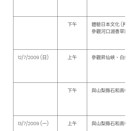
下午
體驗日本文化
(
押
參觀河口湖香草節
12/7/2009
(日
)
上午
參觀昇仙峽、白絲
下午
與山梨縣石和高中
13/7/2009
(一
)
上午
與山梨縣石和高中