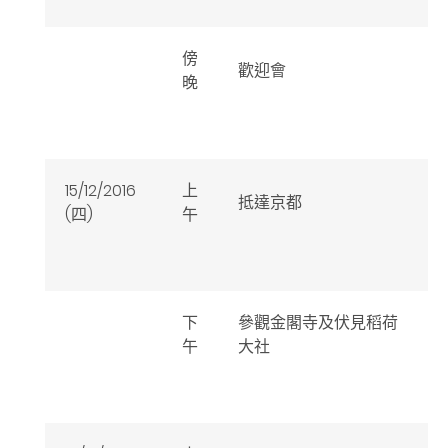
傍
歡迎會
晚
15/12/2016
上
抵達京都
(四)
午
下
參觀金閣寺及伏見稻荷
午
大社