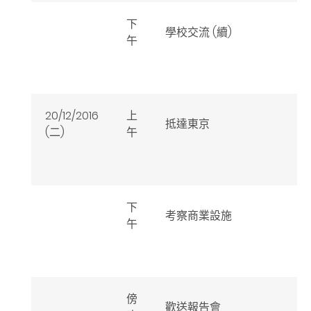
下
學校交流 (續)
午
20/12/2016
上
抵達東京
(二)
午
下
考察商業設施
午
傍
歡送報告會