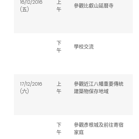
16/12/2016
上
參觀比叡山延曆寺
(五)
午
下
學校交流
午
17/12/2016
上
參觀近江八幡重要傳統
(六)
午
建築物保存地域
下
參觀彥根城及前往寄宿
午
家庭