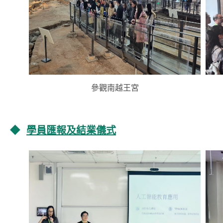
參觀南越王宮
◆
學員匯報及結業儀式