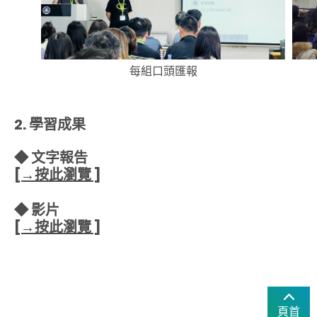
每組口頭匯報
2. 學習成果
◆ 文字報告
[→按此瀏覽 ]
◆ 影片
[→按此瀏覽 ]
頁首