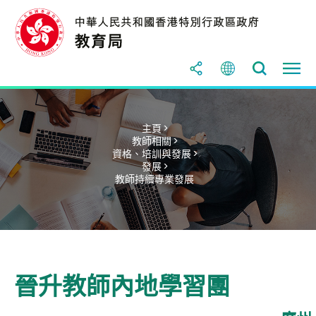
主頁 >
教師相關 >
資格、培訓與發展 >
發展 >
教師持續專業發展
晉升教師內地學習團