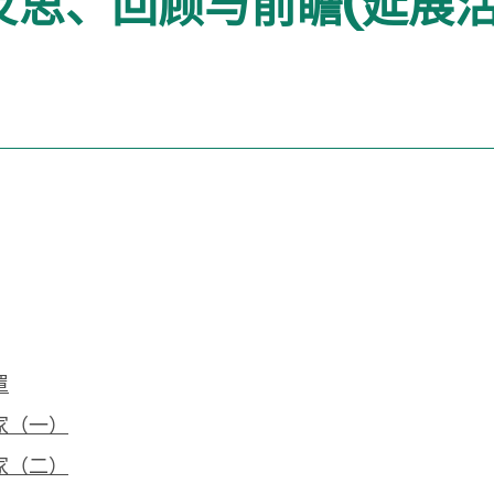
-反思、回顾与前瞻(延展活
罩
家（一）
家（二）