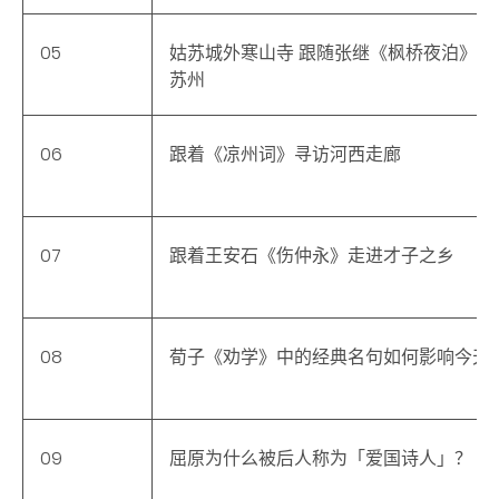
05
姑苏城外寒山寺 跟随张继《枫桥夜泊》探
苏州
06
跟着《凉州词》寻访河西走廊
07
跟着王安石《伤仲永》走进才子之乡
08
荀子《劝学》中的经典名句如何影响今天
09
屈原为什么被后人称为「爱国诗人」？