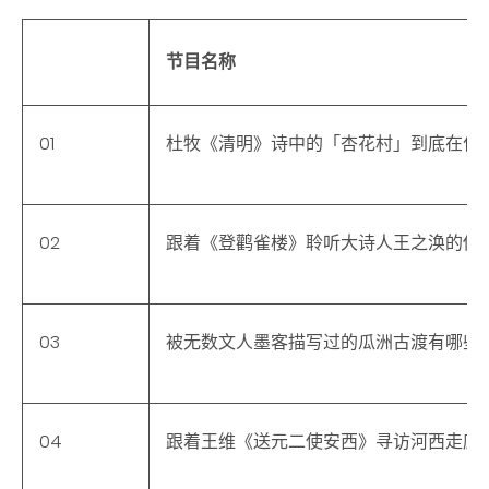
节目名称
01
杜牧《清明》诗中的「杏花村」到底在什
02
跟着《登鹳雀楼》聆听大诗人王之涣的传
03
被无数文人墨客描写过的瓜洲古渡有哪些
04
跟着王维《送元二使安西》寻访河西走廊