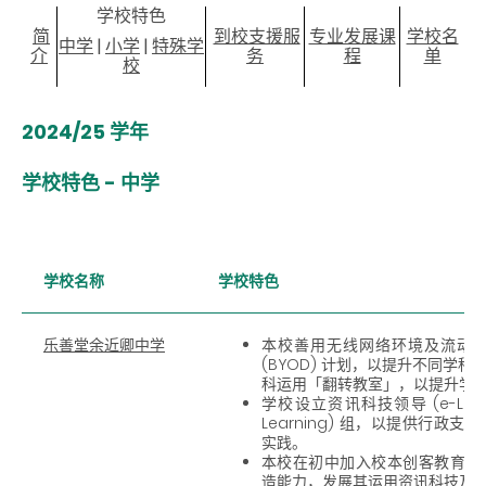
学校特色
简
到校支援服
专业发展课
学校名
中学
|
小学
|
特殊学
介
务
程
单
校
2024/25 学年
学校特色 - 中学
学校名称
学校特色
乐善堂余近卿中学
本校善用无线网络环境及流动
(BYOD) 计划，以提升不同学
科运用「翻转教室」，以提升学
学校设立资讯科技领导 (e-Lead
Learning) 组，以提供行
实践。
本校在初中加入校本创客教育，
造能力，发展其运用资讯科技及