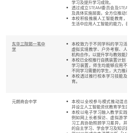
学习及提升学习成效。
透过成立STEAM委员会及STE
及具体实施层面，全方位推动STE
本校积极推展人工智能教育，透
生活中应用人工智能的能力，装
东华三院郭一苇中
本校致力于不同学科的学习活动
学
虚拟实境教学、户外考察、人工
机构合作，以提升学与教效能及
本校已全校推行自携装置计划 (B
学习装置，师生均能够应用不同
不同学习需要的学生，大力推动
本校透过推行校本学习技能及价
育。
元朗商会中学
本校以全校参与模式推动混合模式学习 
并设立人工智能资优教育学生团
本校以电子学习融入教学实践、
例如网上长者探访、虚拟游学团
习工具协助照顾学习差异，并培
的自主学习、学会学习及知识建