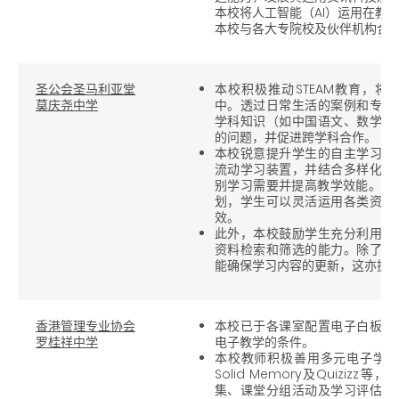
本校将人工智能（AI）运用在教
本校与各大专院校及伙伴机构合
圣公会圣马利亚堂
本校积极推动STEAM教育，
莫庆尧中学
中。透过日常生活的案例和专题
学科知识（如中国语文、数学、
的问题，并促进跨学科合作。
本校锐意提升学生的自主学习能
流动学习装置，并结合多样化的
别学习需要并提高教学效能。学校透
划，学生可以灵活运用各类资讯
效。
此外，本校鼓励学生充分利用各
资料检索和筛选的能力。除了让
能确保学习内容的更新，这亦提
香港管理专业协会
本校已于各课室配置电子白板，
罗桂祥中学
电子教学的条件。
本校教师积极善用多元电子学习工具
Solid Memory及Quizi
集、课堂分组活动及学习评估，